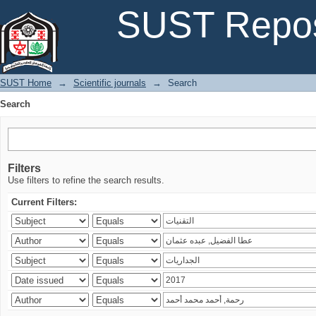
Search
SUST Repos
SUST Home
→
Scientific journals
→
Search
Search
Filters
Use filters to refine the search results.
Current Filters: